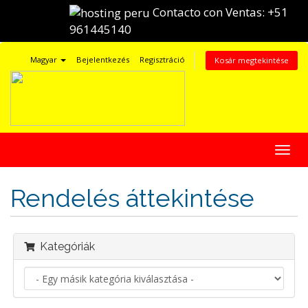
Contacto con Ventas:
+51
961445140
Magyar
Bejelentkezés
Regisztráció
Kosár megtekintése
Váltá
a
navig
Rendelés áttekintése
Kategóriák