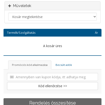
Műveletek
Termék/Szolgáltatás
Ár
A kosár üres
Promóciós kód alkalmazása
Becsült adók
Kód ellenőrzése >>
Rendelés összesítése