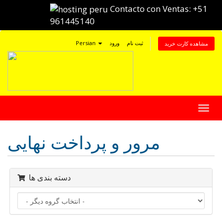
Contacto con Ventas:
+51
961445140
ثبت نام
ورود
Persian
مشاهده کارت خرید
تغییر
ضعیت
اوبری
مرور و پرداخت نهایی
دسته بندی ها