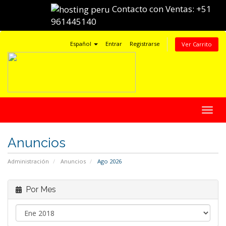
Contacto con Ventas:
+51
961445140
Español
Entrar
Registrarse
Ver Carrito
Alter
Nave
Anuncios
Administración
Anuncios
Ago 2026
Por Mes