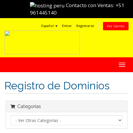
Contacto con Ventas:
+51
961445140
Español
Entrar
Registrarse
Ver Carrito
Alter
Nave
Registro de Dominios
Categorías