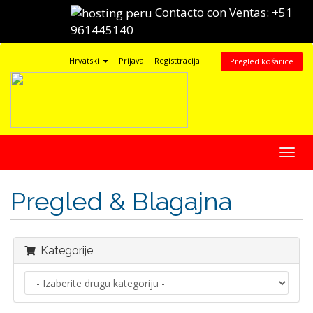
Contacto con Ventas:
+51
961445140
Hrvatski
Prijava
Registtracija
Pregled košarice
Preba
navig
Pregled & Blagajna
Kategorije