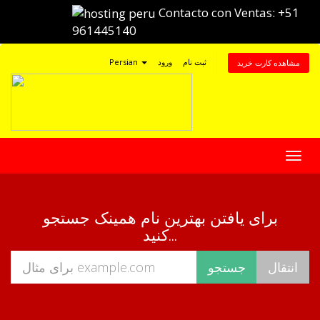
Contacto con Ventas:
+51
961445140
Persian
ورود
ثبت نام
مشاهده کارت خرید
تغییر
ضعیت
اوبری
برای یافتن بهترین نام همینک جستجو
کنید...