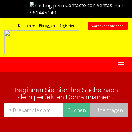
Contacto con Ventas:
+51
961445140
Deutsch
Einloggen
Registrieren
Warenkorb ansehen
Navig
ein-/
Beginnen Sie hier Ihre Suche nach
dem perfekten Domainnamen...