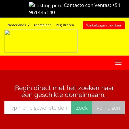
Contacto con Ventas:
+51
961445140
Nederlands
Aanmelden
Registreren
Winkelwagen bekijken
Navig
in-/u
Begin direct met het zoeken naar
een geschikte domeinnaam...