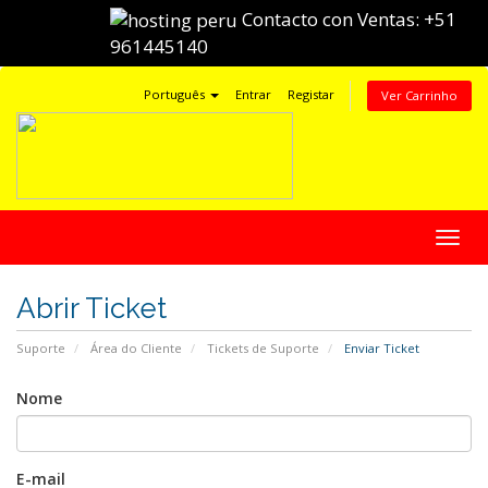
Contacto con Ventas:
+51
961445140
Português
Entrar
Registar
Ver Carrinho
Alter
nave
Abrir Ticket
Suporte
Área do Cliente
Tickets de Suporte
Enviar Ticket
Nome
E-mail